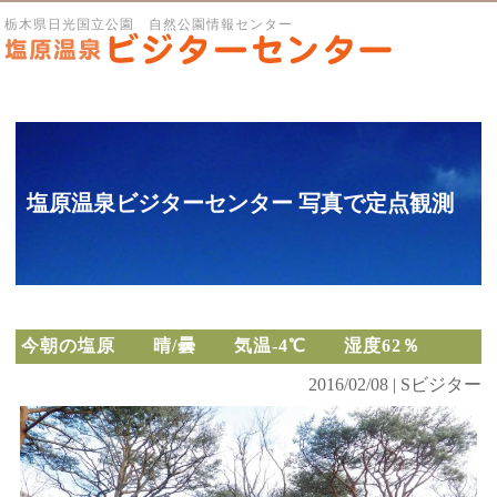
栃木県日光国立公園 自然公園情報センター
塩原温泉ビジターセンター 写真で定点観測
今朝の塩原 晴/曇 気温-4℃ 湿度62％
2016/02/08 | Sビジター