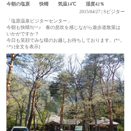
今朝の塩原 快晴 気温14℃ 湿度42％
2015/04/27 | Sビジター
「塩原温泉ビジターセンター」
今朝も快晴‼(^^♪ 春の息吹を感じながら遊歩道散策は
いかがですか？
今日も笑顔でみな様のお越しお待ちしております。(*^。
^*)
[全文を表示]