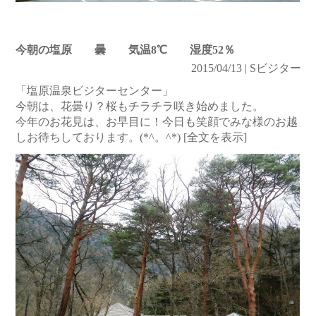
今朝の塩原 曇 気温8℃ 湿度52％
2015/04/13 | Sビジター
「塩原温泉ビジターセンター」
今朝は、花曇り？桜もチラチラ咲き始めました。
今年のお花見は、お早目に！今日も笑顔でみな様のお越
しお待ちしております。(*^。^*)
[全文を表示]