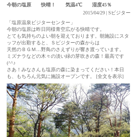
今朝の塩原 快晴！ 気温4℃ 湿度45％
2015/04/29 | Sビジター
「塩原温泉ビジターセンター」
今朝の塩原は昨日同様青空広がる快晴です。
とても気持ちのよい朝を迎えております。朝施設にスタ
ッフが出勤すると、Ｓビジターの森からは
天然のＢＧＭ…野鳥のさえずりが響き渡っています。
ミズナラなどの木々の淡い緑の芽吹きの森！最高です
(^^♪
さあ！みなさんも塩原の森に染まってください！本日
も、もちろん元気に施設オープンです。
[全文を表示]