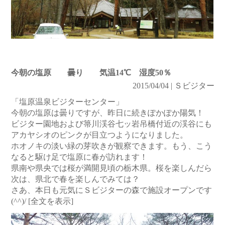
今朝の塩原 曇り 気温14℃ 湿度50％
2015/04/04 | Ｓビジター
「塩原温泉ビジターセンター」
今朝の塩原は曇りですが、昨日に続きぽかぽか陽気！
ビジター園地および箒川渓谷七ッ岩吊橋付近の渓谷にも
アカヤシオのピンクが目立つようになりました。
ホオノキの淡い緑の芽吹きが観察できます。もう、こう
なると駆け足で塩原に春が訪れます！
県南や県央では桜が満開見頃の栃木県。桜を楽しんだら
次は、県北で春を楽しんでみては？
さあ、本日も元気にＳビジターの森で施設オープンです
(^^)/
[全文を表示]