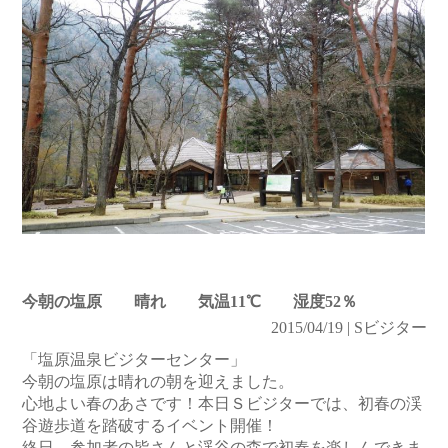
今朝の塩原 晴れ 気温11℃ 湿度52％
2015/04/19 | Sビジター
「塩原温泉ビジターセンター」
今朝の塩原は晴れの朝を迎えました。
心地よい春のあさです！本日Ｓビジターでは、初春の渓
谷遊歩道を踏破するイベント開催！
終日、参加者の皆さんと渓谷の森で初春を楽しんできま