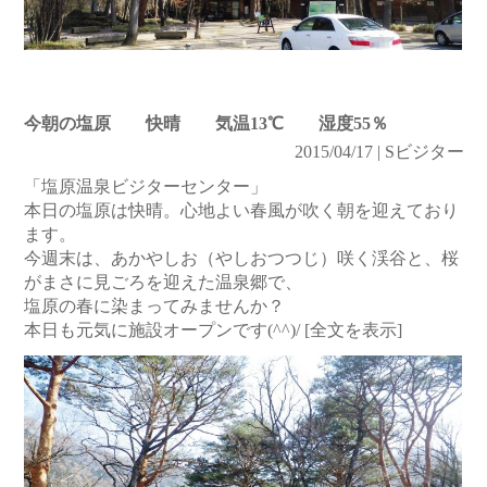
今朝の塩原 快晴 気温13℃ 湿度55％
2015/04/17 | Sビジター
「塩原温泉ビジターセンター」
本日の塩原は快晴。心地よい春風が吹く朝を迎えており
ます。
今週末は、あかやしお（やしおつつじ）咲く渓谷と、桜
がまさに見ごろを迎えた温泉郷で、
塩原の春に染まってみませんか？
本日も元気に施設オープンです(^^)/
[全文を表示]