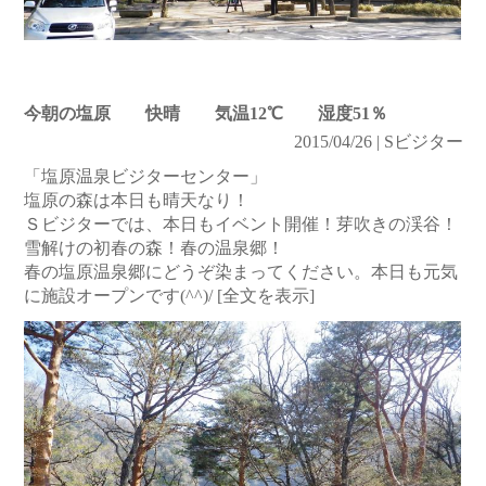
今朝の塩原 快晴 気温12℃ 湿度51％
2015/04/26 | Sビジター
「塩原温泉ビジターセンター」
塩原の森は本日も晴天なり！
Ｓビジターでは、本日もイベント開催！芽吹きの渓谷！
雪解けの初春の森！春の温泉郷！
春の塩原温泉郷にどうぞ染まってください。本日も元気
に施設オープンです(^^)/
[全文を表示]