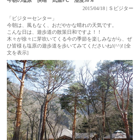
今朝の塩原 快晴 気温9℃ 湿度36％
2015/04/18 | Ｓビジター
「ビジターセンター」
今朝は、風もなく、おだやかな晴れの天気です。
こんな日は、遊歩道の散策日和ですよ！！
木々が徐々に芽吹いてくる今の季節を楽しみながら、ぜ
ひ皆様も塩原の遊歩道を歩いてみてくださいね!(^^)!
[全
文を表示]