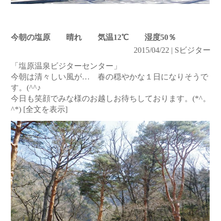
今朝の塩原 晴れ 気温12℃ 湿度50％
2015/04/22 | Sビジター
「塩原温泉ビジターセンター」
今朝は清々しい風が… 春の穏やかな１日になりそうで
す。(^^♪
今日も笑顔でみな様のお越しお待ちしております。(*^。
^*)
[全文を表示]