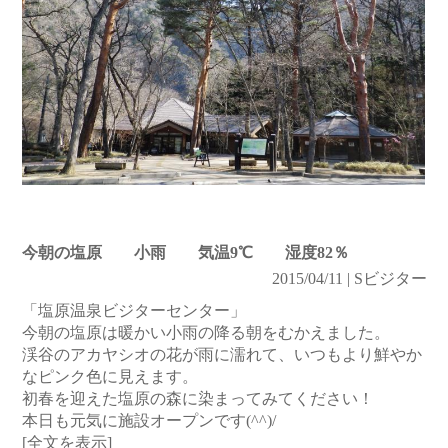
今朝の塩原 小雨 気温9℃ 湿度82％
2015/04/11 | Sビジター
「塩原温泉ビジターセンター」
今朝の塩原は暖かい小雨の降る朝をむかえました。
渓谷のアカヤシオの花が雨に濡れて、いつもより鮮やか
なピンク色に見えます。
初春を迎えた塩原の森に染まってみてください！
本日も元気に施設オープンです(^^)/
[全文を表示]