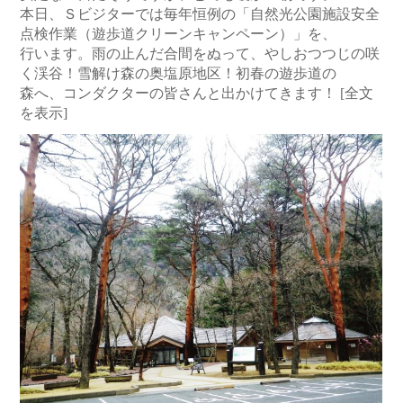
本日、Ｓビジターでは毎年恒例の「自然光公園施設安全
点検作業（遊歩道クリーンキャンペーン）」を、
行います。雨の止んだ合間をぬって、やしおつつじの咲
く渓谷！雪解け森の奥塩原地区！初春の遊歩道の
森へ、コンダクターの皆さんと出かけてきます！
[全文
を表示]