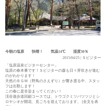
今朝の塩原 快晴！ 気温14℃ 湿度30％
2015/04/25 | Ｓビジター
「塩原温泉ビジターセンター」
塩原の春本番です！Ｓビジターの森も日々芽吹きが進む
のがわかります！
天然のＢＧＭ（野鳥のさえずり）が響き渡る中、スタッ
フは出勤します！
この春に是非染まってください！
渓谷遊歩道回顧コースでは、トウゴクミツバツツジとシ
ロヤシオが開花、見ごろを迎えております。
[全文を表