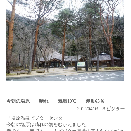
今朝の塩原 晴れ 気温10℃ 湿度65％
2015/04/03 | Ｓビジター
「塩原温泉ビジターセンター」
今朝の塩原は晴れの朝をむかえました。
春ですよ～春ですよ～！ビジター園地のアカヤシオがそ