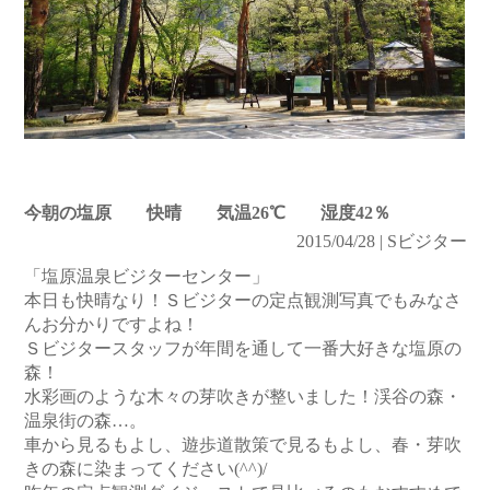
今朝の塩原 快晴 気温26℃ 湿度42％
2015/04/28 | Sビジター
「塩原温泉ビジターセンター」
本日も快晴なり！Ｓビジターの定点観測写真でもみなさ
んお分かりですよね！
Ｓビジタースタッフが年間を通して一番大好きな塩原の
森！
水彩画のような木々の芽吹きが整いました！渓谷の森・
温泉街の森…。
車から見るもよし、遊歩道散策で見るもよし、春・芽吹
きの森に染まってください(^^)/