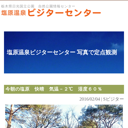
栃木県日光国立公園 自然公園情報センター
塩原温泉ビジターセンター 写真で定点観測
今朝の塩原 快晴 気温－２℃ 湿度６０％
2016/02/04 | Sビジター