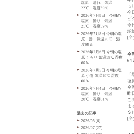
塩原 晴れ 気温
っ
22℃ 湿度59％
今
2026年7月9日 今朝の
ビ
塩原 曇り 気温
今
21℃ 湿度59％
蛇
2026年7月8日 今朝の塩
[
原 曇 気温20℃ 湿
度60％
2026年7月6日 今朝の塩
今
原 くもり 気温19℃ 湿度
64
60％
2026年7月5日 今朝の塩
「
原 小雨 気温19℃ 湿度
塩
60％
今
2026年7月4日 今朝の
昨
塩原 曇り 気温
20℃ 湿度61％
こ
ま
Ｓ
過去の記事
[
2026/08 (6)
2026/07 (27)