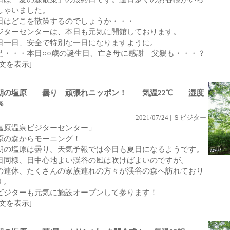
しゃいました。
日はどこを散策するのでしょうか・・・
ジターセンターは、本日も元気に開館しております。
日一日、安全で特別な一日になりますように。
足・・・本日○○歳の誕生日、亡き母に感謝 父親も・・・？
全文を表示]
朝の塩原 曇り 頑張れニッポン！ 気温22℃ 湿度
％
2021/07/24 | Ｓビジター
塩原温泉ビジターセンター」
原の森からモーニング！
朝の塩原は曇り。天気予報では今日も夏日になるようです。
日同様、日中心地よい渓谷の風は吹けばよいのですが。
の連休、たくさんの家族連れの方々が渓谷の森へ訪れており
す。
ビジターも元気に施設オープンして参ります！
全文を表示]