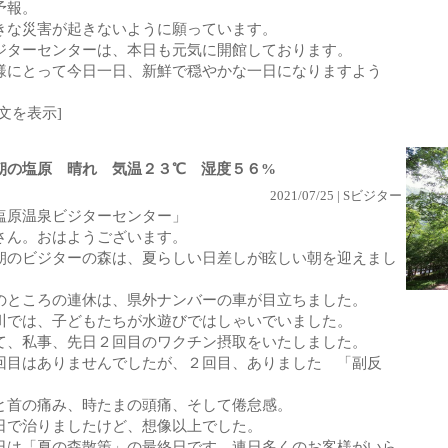
予報。
きな災害が起きないように願っています。
ジターセンターは、本日も元気に開館しております。
様にとって今日一日、新鮮で穏やかな一日になりますよう
。
全文を表示]
朝の塩原 晴れ 気温２３℃ 湿度５６%
2021/07/25 | Sビジター
塩原温泉ビジターセンター」
さん。おはようございます。
朝のビジターの森は、夏らしい日差しが眩しい朝を迎えまし
。
のところの連休は、県外ナンバーの車が目立ちました。
川では、子どもたちが水遊びではしゃいでいました。
て、私事、先日２回目のワクチン摂取をいたしました。
回目はありませんでしたが、２回目、ありました 「副反
」
と首の痛み、時たまの頭痛、そして倦怠感。
日で治りましたけど、想像以上でした。
日は「夏の森散策」の最終日です。連日多くのお客様がいら