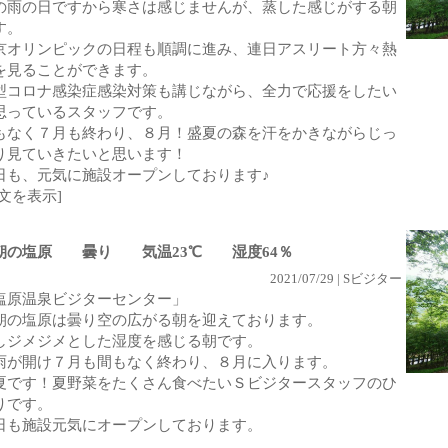
の雨の日ですから寒さは感じませんが、蒸した感じがする朝
す。
京オリンピックの日程も順調に進み、連日アスリート方々熱
を見ることができます。
型コロナ感染症感染対策も講じながら、全力で応援をしたい
思っているスタッフです。
もなく７月も終わり、８月！盛夏の森を汗をかきながらじっ
り見ていきたいと思います！
日も、元気に施設オープンしております♪
全文を表示]
朝の塩原 曇り 気温23℃ 湿度64％
2021/07/29 | Sビジター
塩原温泉ビジターセンター」
朝の塩原は曇り空の広がる朝を迎えております。
しジメジメとした湿度を感じる朝です。
雨が開け７月も間もなく終わり、８月に入ります。
夏です！夏野菜をたくさん食べたいＳビジタースタッフのひ
りです。
日も施設元気にオープンしております。