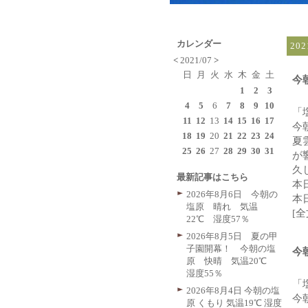
カレンダー
20
<
2021/07
>
日
月
火
水
木
金
土
今
1
2
3
4
5
6
7
8
9
10
「
11
12
13
14
15
16
17
今
18
19
20
21
22
23
24
夏
25
26
27
28
29
30
31
が
久
最新記事はこちら
本
2026年8月6日 今朝の
本
塩原 晴れ 気温
[
22℃ 湿度57％
2026年8月5日 夏の甲
子園開幕！ 今朝の塩
今
原 快晴 気温20℃
湿度55％
「
2026年8月4日 今朝の塩
今
原 くもり 気温19℃ 湿度