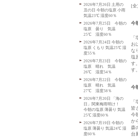
2026年7月26日 土用の
[
丑の日 今朝の塩原 小雨
気温23℃ 湿度60％
今
2026年7月25日 今朝の
塩原 曇り 気温
25℃ 湿度60％
「
2026年7月24日 今朝の
お
塩原 くもり 気温25℃ 湿
なり
度55％
塩
2026年7月23日 今朝の
す
塩原 晴れ 気温
す
26℃ 湿度54％
2026年7月22日 今朝の
塩原 晴れ 気温
今
27℃ 湿度58％
2026年7月20日 「海の
「
日」関東梅雨明け！
皆
今朝の塩原 薄曇り 気温
今
25℃ 湿度60％
か
2026年7月19日 今朝の
森
塩原 薄曇り 気温24℃ 湿
度60％
台