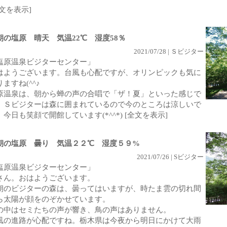
全文を表示]
朝の塩原 晴天 気温22℃ 湿度58％
2021/07/28 | Ｓビジター
塩原温泉ビジターセンター」
はようございます。台風も心配ですが、オリンピックも気に
ますね(^^♪
原温泉は、朝から蝉の声の合唱で「ザ！夏」といった感じで
。Ｓビジターは森に囲まれているので今のところは涼しいで
。今日も笑顔で開館しています(*^^*)
[全文を表示]
朝の塩原 曇り 気温２２℃ 湿度５９%
2021/07/26 | Sビジター
塩原温泉ビジターセンター」
さん。おはようございます。
朝のビジターの森は、曇ってはいますが、時たま雲の切れ間
ら太陽が顔をのぞかせています。
の中はセミたちの声が響き、鳥の声はありません。
風の進路が心配ですね。栃木県は今夜から明日にかけて大雨