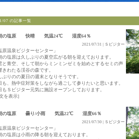
21/07 の記事一覧
朝の塩原 快晴 気温24℃ 湿度64％
2021/07/31 | Ｓビジター
塩原温泉ビジターセンター」
朝の塩原は久しぶりの夏空広がる朝を迎えております。
雲と青空、そして朝からミンミンゼミを始めとするセミの声
響きわたる渓谷の森です。
しぶりのの夏日の週末となりそうです。
日も、熱中症対策をしながら過ごして参りたいと思います。
日もＳビジター元気に施設オープンしております。
全文を表示]
朝の塩原 曇り/小雨 気温22℃ 湿度66％
2021/07/30 | Ｓビジター
塩原温泉ビジターセンター」
朝の塩原は小雨の降る朝を迎えております。