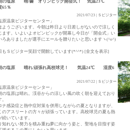
朝の塩原 晴/曇 オリンピック開会式！ 気温23℃
度65％
2021/07/23 | Ｓビジター
塩原温泉ビジターセンター」
はようございます。今朝は昨日より日差しがないので涼しく
じます。いよいよオピンピックが開幕し今日が「開会式」い
いろありましたが選手にエールを贈りたいと思いますヽ(^o^)
日もＳビジター笑顔で開館しています(*^^*)
[全文を表示]
朝の塩原 晴れ/頑張れ高校球児！ 気温24℃ 湿度6
2021/07/22 | Ｓビジター
塩原温泉ビジターセンター」
朝の塩原は晴れ。渓谷からの涼しい風の吹く朝を迎えており
す。
ロナ感染症と熱中症対策を併用しながらの夏となりますが、
くのアスリートの方々が頑張っています。高校球児の夏も熱
が続いています。
り知れない努力を積み重ね夢に向かう姿と、聖地を目指す姿