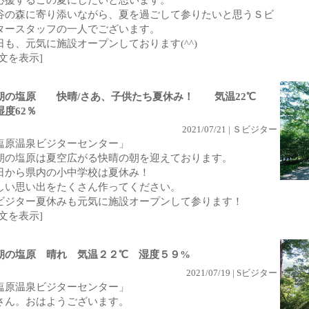
応援するこの夏にしたいと思います。
谷の森に寄り添いながら、夏を過ごして参りたいと思うＳビ
タースタッフの一人でございます。
日も、元気に施設オープンしております(^^)
全文を表示]
朝の塩原 快晴/さあ、子供たち夏休み！ 気温22℃
度62％
2021/07/21 | Ｓビジター
塩原温泉ビジターセンター」
朝の塩原は夏空広がる快晴の朝を迎えております。
日から県内の小中学校は夏休み！
しい思い出をたくさん作ってください。
ビジター夏休みも元気に施設オープンして参ります！
全文を表示]
朝の塩原 晴れ 気温２２℃ 湿度５９%
2021/07/19 | Sビジター
塩原温泉ビジターセンター」
さん。おはようございます。