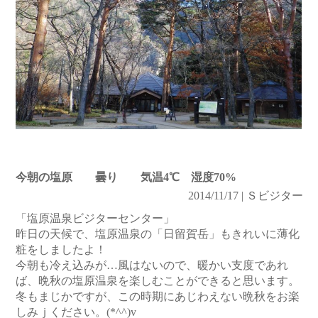
今朝の塩原 曇り 気温4℃ 湿度70%
2014/11/17 | Ｓビジター
「塩原温泉ビジターセンター」
昨日の天候で、塩原温泉の「日留賀岳」もきれいに薄化
粧をしましたよ！
今朝も冷え込みが…風はないので、暖かい支度であれ
ば、晩秋の塩原温泉を楽しむことができると思います。
冬もまじかですが、この時期にあじわえない晩秋をお楽
しみｊください。(*^^)v