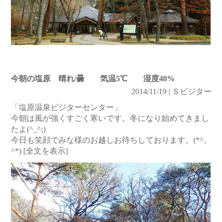
今朝の塩原 晴れ/曇 気温5℃ 湿度40%
2014/11/19 | Ｓビジター
「塩原温泉ビジターセンター」
今朝は風が強くすごく寒いです。冬になり始めてきまし
たよ(^_^;)
今日も笑顔でみな様のお越しお待ちしております。(*^。
^*)
[全文を表示]