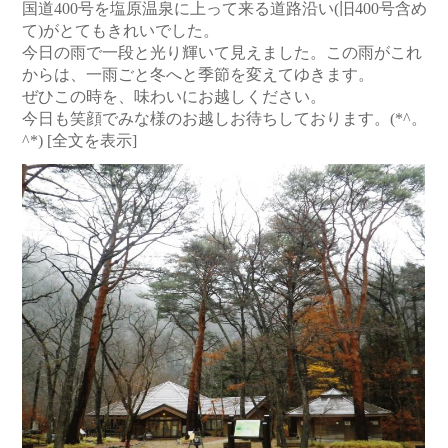
国道400号を塩原温泉に上って来る道路沿い(旧400号含め
て)がとてもきれいでした。
今日の雨で一段と光り輝いて見えました。この雨がこれ
からは、一雨ごと冬へと季節を変えてゆきます。
ぜひこの時を、味わいにお越しください。
今日も笑顔でみな様のお越しお待ちしております。(*^。
^*)
[全文を表示]