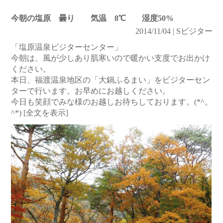
今朝の塩原 曇り 気温 8℃ 湿度50%
2014/11/04 | Sビジター
「塩原温泉ビジターセンター」
今朝は、風が少しあり肌寒いので暖かい支度でお出かけ
ください。
本日、福渡温泉地区の「大鍋ふるまい」をビジターセン
ターで行います。お早めにお越しください。
今日も笑顔でみな様のお越しお待ちしております。(*^。
^*)
[全文を表示]