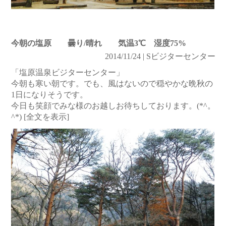
今朝の塩原 曇り/晴れ 気温3℃ 湿度75%
2014/11/24 | Sビジターセンター
「塩原温泉ビジターセンター」
今朝も寒い朝です。でも、風はないので穏やかな晩秋の
1日になりそうです。
今日も笑顔でみな様のお越しお待ちしております。(*^。
^*)
[全文を表示]