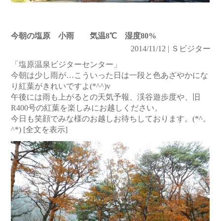
今朝の塩原 小雨 気温8℃ 湿度80%
2014/11/12 | Ｓビジター
「塩原温泉ビジターセンター」
今朝は少し雨が…こういった日は一段と色あざやかにな
り紅葉がきれいですよ(*^^)v
午後には雨も上がるとの天気予報、渓谷遊歩度や、旧
R400号の紅葉を楽しみにお越しください。
今日も笑顔でみな様のお越しお待ちしております。(*^。
^*)
[全文を表示]