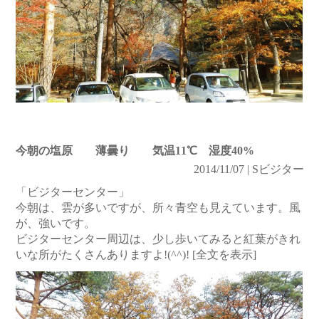
今朝の塩原 薄曇り 気温11℃ 湿度40%
2014/11/07 | Sビジター
「ビジターセンター」
今朝は、雲が多いですが、所々青空も見えています。風
が、強いです。
ビジターセンター周辺は、少し歩いてみると紅葉がきれ
いな所がたくさんありますよ!(^^)!
[全文を表示]