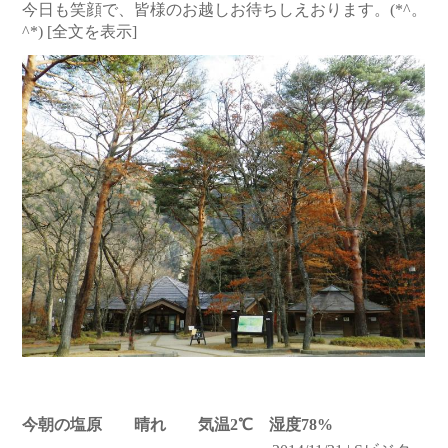
今日も笑顔で、皆様のお越しお待ちしえおります。(*^。
^*)
[全文を表示]
今朝の塩原 晴れ 気温2℃ 湿度78%