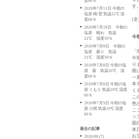
度60％
す
2026年7月11日 今朝の
塩原 晴/雲 気温22℃ 湿
[
度60％
2026年7月10日 今朝の
塩原 晴れ 気温
今
22℃ 湿度59％
2026年7月9日 今朝の
「
塩原 曇り 気温
21℃ 湿度59％
今
り
2026年7月8日 今朝の塩
原 曇 気温20℃ 湿
雨
度60％
一
本
2026年7月6日 今朝の塩
原 くもり 気温19℃ 湿度
く
60％
こ
2026年7月5日 今朝の塩
色
原 小雨 気温19℃ 湿度
こ
60％
ッ
面
過去の記事
本
お
2026/08 (7)