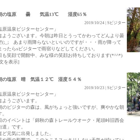
朝の塩原 曇 気温13℃ 湿度65％
2019/10/24 | Sビジター
塩原温泉ビジターセンター」
はようございます。今朝は昨日とうってかわってどんより曇
空(;_; あまり雨降らないといいのですが・・・雨が降って
まったらsビジターで雨宿りなどしてください。
日も笑顔で開館中、みな様の笑顔お待ちしております(*^^*)
全文を表示]
朝の塩原 晴 気温１２℃ 湿度５４％
2019/10/23 | Sビジター
塩原温泉ビジターセンター」
はようございます。
朝のビジターの森は、風がちょっと強いですが、爽やかな朝
す。
日のイベントは「錦秋の森トレールウオーク・尾頭峠旧西会
街道」です。
ほど元気に出発しました。