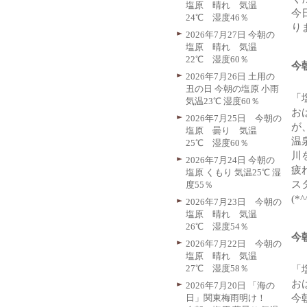
塩原 晴れ 気温
今
24℃ 湿度46％
りま
2026年7月27日 今朝の
塩原 晴れ 気温
22℃ 湿度60％
今
2026年7月26日 土用の
丑の日 今朝の塩原 小雨
「
気温23℃ 湿度60％
お
2026年7月25日 今朝の
が
塩原 曇り 気温
温
25℃ 湿度60％
川
2026年7月24日 今朝の
疲
塩原 くもり 気温25℃ 湿
ス
度55％
(*^
2026年7月23日 今朝の
塩原 晴れ 気温
26℃ 湿度54％
今
2026年7月22日 今朝の
塩原 晴れ 気温
27℃ 湿度58％
「
お
2026年7月20日 「海の
日」関東梅雨明け！
今