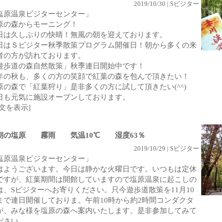
2019/10/30 | Sビジター
塩原温泉ビジターセンター」
原の森からモーニング！
日は久しぶりの快晴！無風の朝を迎えております。
日はＳビジター秋季散策プログラム開催日！朝から多くの来
者の方が訪れております。
遊歩道の森自然散策」秋季連日開始中です！
年の秋も、多くの方の笑顔で紅葉の森を包んで頂きたい！
原の森で「紅葉狩り」是非多くの方に試して頂きたい(^^)
日も元気に施設オープンしております。
全文を表示]
朝の塩原 霧雨 気温10℃ 湿度63％
2019/10/29 | Sビジター
塩原温泉ビジターセンター」
はようございます。今日は静かな火曜日です。いつもは定休
ですが、紅葉期間は開館していますので塩原温泉に起こしの
は、Sビジターへお寄りください。只今遊歩道散策を11月10
まで連日開催しておりま。午前10時から約2時間コンダクタ
が、みな様を塩原の森へ案内いたします。是非参加してみて
ださい。