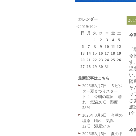
カレンダー
20
<
2019/10
>
日
月
火
水
木
金
土
今
1
2
3
4
5
6
7
8
9
10
11
12
「
13
14
15
16
17
18
19
今
20
21
22
23
24
25
26
す
27
28
29
30
31
温
い
最新記事はこちら
随
2026年8月7日 Ｓビジ
そ
ター夏まつりスター
ッ
ト！ 今朝の塩原 晴
さ
れ 気温26℃ 湿度
施
58％
[
2026年8月6日 今朝の
塩原 晴れ 気温
22℃ 湿度57％
今
2026年8月5日 夏の甲