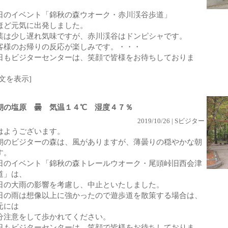
。
日のイベント「錦秋の森ウオーク・赤川渓谷歩道」
ほど元気に出発しました。
葉は少し遅れ気味ですが、赤川渓谷はドンピシャです。
客様のお帰りの反応が楽しみです。・・・
日もビジターセンターは、笑顔で皆様をお待ちしておりま
。
全文を表示]
朝の塩原 曇 気温１４℃ 湿度４７％
2019/10/26 | Sビジター
はようございます。
朝のビジターの森は、風がありますが、薄曇りの穏やかな朝
す。
日のイベント「錦秋の森トレールウオーク・尾頭峠旧西会津
道」は、
日の大雨の影響を考慮し、中止といたしました。
日の雨は想像以上に強かったので遊歩道を散策する場合は、
元には
分注意をして歩かれてください。
日もビジターセンターは、笑顔で皆様をお待ちしておりま