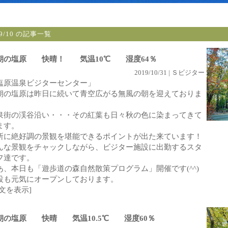
19/10 の記事一覧
朝の塩原 快晴！ 気温10℃ 湿度64％
2019/10/31 | Ｓビジター
塩原温泉ビジターセンター」
朝の塩原は昨日に続いて青空広がる無風の朝を迎えておりま
。
泉街の渓谷沿い・・・その紅葉も日々秋の色に染まってきて
ます。
所に絶好調の景観を堪能できるポイントが出た来ています！
んな景観をチャックしながら、ビジター施設に出勤するスタ
フ達です。
あ、本日も「遊歩道の森自然散策プログラム」開催です(^^)
設も元気にオープンしております。
全文を表示]
朝の塩原 快晴 気温10.5℃ 湿度60％