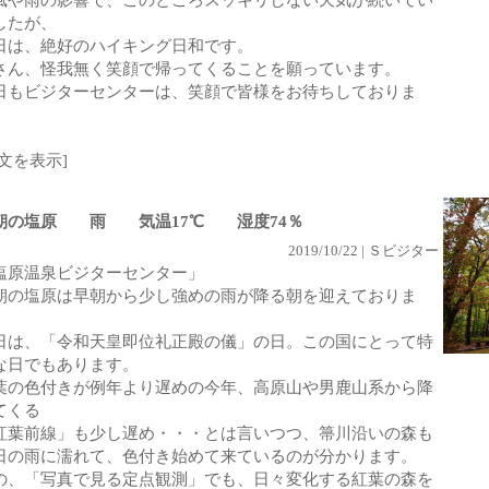
風や雨の影響で、このところスッキリしない天気が続いてい
したが、
日は、絶好のハイキング日和です。
さん、怪我無く笑顔で帰ってくることを願っています。
日もビジターセンターは、笑顔で皆様をお待ちしておりま
。
全文を表示]
朝の塩原 雨 気温17℃ 湿度74％
2019/10/22 | Ｓビジター
塩原温泉ビジターセンター」
朝の塩原は早朝から少し強めの雨が降る朝を迎えておりま
。
日は、「令和天皇即位礼正殿の儀」の日。この国にとって特
な日でもあります。
葉の色付きが例年より遅めの今年、高原山や男鹿山系から降
てくる
紅葉前線」も少し遅め・・・とは言いつつ、箒川沿いの森も
日の雨に濡れて、色付き始めて来ているのが分かります。
の、「写真で見る定点観測」でも、日々変化する紅葉の森を