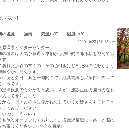
。
全文を表示]
朝の塩原 強雨 気温15℃ 湿度69％
2019/10/25 | Sビジター
塩原温泉ビジターセンター」
朝の塩原は天気予報通り早朝から強い雨の降る朝を迎えてお
ます。
に濡れた渓谷の木々の…その色付きはじめた秋の色彩がより
層鮮やかに見えます。
当にあと数日…あと一週間？で、紅葉前線も温泉街に降りて
るようです。
の定点観測でも分かると思いますが、施設正面の園地の森も
が入って参りました。
こから、日々どの様に森が変化していくか皆さんも毎日チェ
クしてみてください。
白いですよう～(^^)
日も施設オープンしております。塩原温泉郷にお越しの際は
立ち寄りください。
[全文を表示]