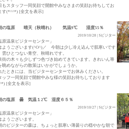
日もスタッフ一同笑顔で開館中みなさまの笑顔お待ちしてお
す(*^^*)
[全文を表示]
朝の塩原 晴天（秋晴れ） 気温9℃ 湿度55％
2019/10/28 | Sビジター
塩原温泉ビジターセンター」
はようございます(^O^)／ 今朝は少し冷え込んで肌寒いです
、雲ひとつない青空、秋晴れです。
泉街の木々も少しずつ色づき始めてきています。きれいん箒
を眺めながらの散策はいかがでしょうか。
れたときには、当ビジターセンターでお休みください。
タッフ一同笑顔で開館中みな様の笑顔お待ちしております
^*)
[全文を表示]
朝の塩原 曇 気温１2℃ 湿度６５％
2019/10/27 | Sビジター
塩原温泉ビジターセンター」
はようございます。
朝のビジターの森は、ちょっと肌寒い薄曇りの穏やかな朝で