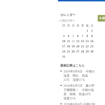
カレンダー
今
<
2021/10
>
日
月
火
水
木
金
土
1
2
3
4
5
6
7
8
9
10
11
12
13
14
15
16
17
18
19
20
21
22
23
24
25
26
27
28
29
30
31
最新記事はこちら
2026年8月6日 今朝の
塩原 晴れ 気温
22℃ 湿度57％
2026年8月5日 夏の甲
子園開幕！ 今朝の塩
原 快晴 気温20℃
湿度55％
2026年8月4日 今朝の塩