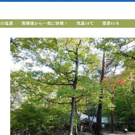
朝の塩原 雨模様から一気に快晴！ 気温10℃ 湿度65％