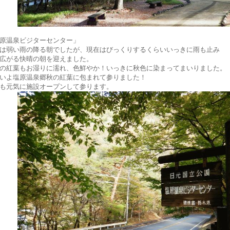
原温泉ビジターセンター」
は弱い雨の降る朝でしたが、現在はびっくりするくらいいっきに雨も止み
広がる快晴の朝を迎えました。
の紅葉もお湿りに濡れ、色鮮やか！いっきに秋色に染まってまいりました。
いよ塩原温泉郷秋の紅葉に包まれて参りました！
も元気に施設オープンして参ります。