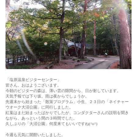
「塩原温泉ビジターセンター」
皆さん。おはようございます。
今朝のビジターの森は、薄い雲の隙間から、日が射しています。
天気予報では下り坂。雨は夜からでしょうか。
先週末から始まった「散策プログラム」小生、２３日の「ネイチャー
ウオーク大沼公園」に同行しました。
紅葉はまだ始まったばかりでしたが、コンダクターさんの説明を聞き
ながら、あっという間の３時間でした。
久しぶりの「大沼公園」何度来てもいいですね(^o^)
今週も元気に開館いたしました。