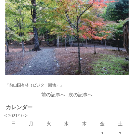
「前山国有林（ビジター園地）」
前の記事へ
|
次の記事へ
カレンダー
<
2021/10
>
日
月
火
水
木
金
土
1
2