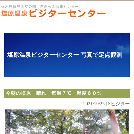
栃木県日光国立公園 自然公園情報センター
塩原温泉ビジターセンター 写真で定点観測
今朝の塩原 晴れ 気温７℃ 湿度６０%
2021/10/25 | Sビジター