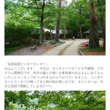
「塩原温泉ビジターセンター」
おはようございます。 今日は「ネイチャーウオーク土平園地」プロ
グラム開催日です。先月の森との違いを参加者のみなさんにみてもら
いたいとスッタッフがつぶやきながらでかけていきました。コンダク
ターとスッタフの帰ってきた時の顔が楽しみです。Ｓビジターは、今
日も笑顔で開館しています(*^^*)