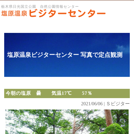
栃木県日光国立公園 自然公園情報センター
塩原温泉ビジターセンター 写真で定点観測
今朝の塩原 曇 気温17℃ 57％
2021/06/06 | Ｓビジター