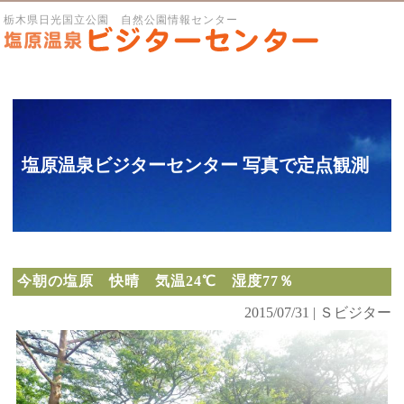
栃木県日光国立公園 自然公園情報センター
塩原温泉ビジターセンター 写真で定点観測
今朝の塩原 快晴 気温24℃ 湿度77％
2015/07/31 | Ｓビジター