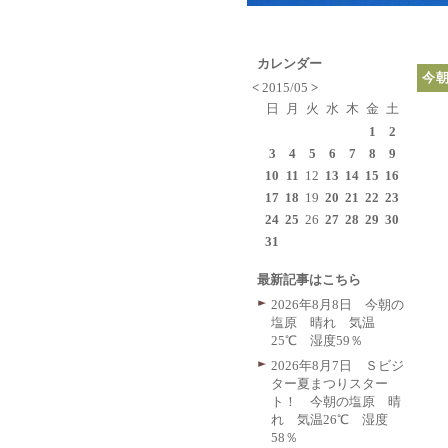
カレンダー
今
<
2015/05
>
日
月
火
水
木
金
土
1
2
3
4
5
6
7
8
9
10
11
12
13
14
15
16
17
18
19
20
21
22
23
24
25
26
27
28
29
30
31
最新記事はこちら
2026年8月8日 今朝の
塩原 晴れ 気温
25℃ 湿度59％
2026年8月7日 Ｓビジ
ター夏まつりスター
ト！ 今朝の塩原 晴
れ 気温26℃ 湿度
58％