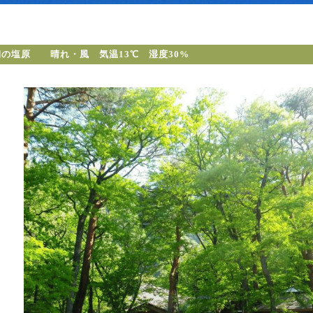
朝の塩原 晴れ・風 気温13℃ 湿度30%