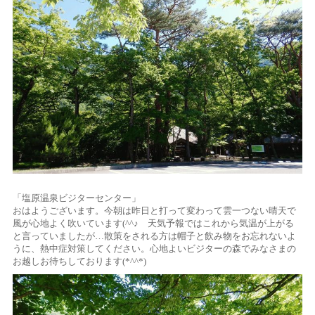
「塩原温泉ビジターセンター」
おはようございます。今朝は昨日と打って変わって雲一つない晴天で
風が心地よく吹いています(^^♪ 天気予報ではこれから気温が上がる
と言っていましたが…散策をされる方は帽子と飲み物をお忘れないよ
うに、熱中症対策してください。心地よいビジターの森でみなさまの
お越しお待ちしております(*^^*)