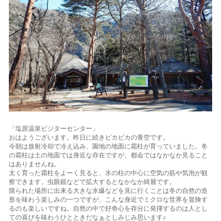
「塩原温泉ビジターセンター」
おはようございます。昨日に続きピカピカの青空です。
今朝は放射冷却で冷え込み、園地の地面に霜柱が育っていました。冬
の霜柱は土の地面では身近な存在ですが、都会ではなかなか見ること
はありませんね。
太く育った霜柱をよーく見ると、氷の柱の中心に空気の筋や気泡が観
察できます。虫眼鏡などで拡大するとなかなか綺麗です。
限られた場所に出来る大きな氷爆などを見に行くことは冬の自然の造
形を味わう楽しみの一つですが、こんな身近でミクロな世界を冒険す
るのも楽しいですね。自然の中で好奇心を存分に発揮するのは人とし
ての喜びを味わうひとときだなぁとしみじみ思います♪