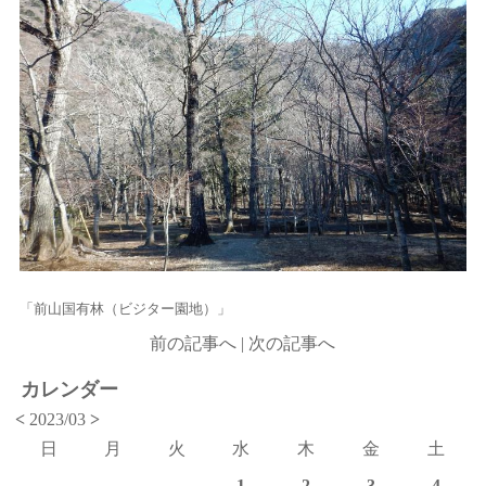
「前山国有林（ビジター園地）」
前の記事へ
|
次の記事へ
カレンダー
<
2023/03
>
日
月
火
水
木
金
土
1
2
3
4