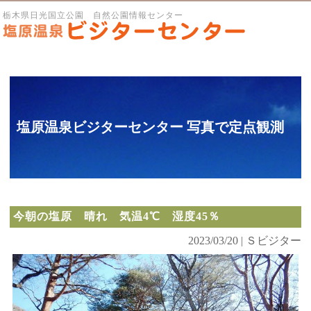
栃木県日光国立公園 自然公園情報センター
塩原温泉ビジターセンター 写真で定点観測
今朝の塩原 晴れ 気温4℃ 湿度45％
2023/03/20 | Ｓビジター