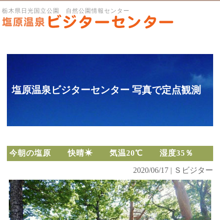
栃木県日光国立公園 自然公園情報センター
塩原温泉ビジターセンター 写真で定点観測
今朝の塩原 快晴☀ 気温20℃ 湿度35％
2020/06/17 | Ｓビジター