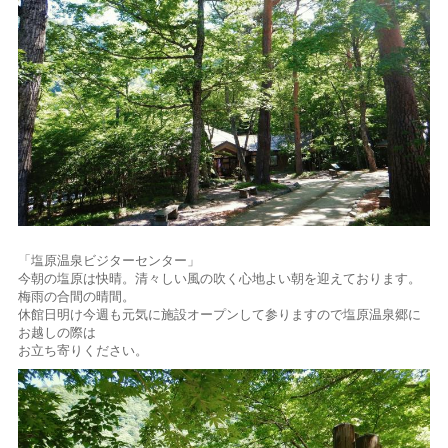
「塩原温泉ビジターセンター」
今朝の塩原は快晴。清々しい風の吹く心地よい朝を迎えております。
梅雨の合間の晴間。
休館日明け今週も元気に施設オープンして参りますので塩原温泉郷に
お越しの際は
お立ち寄りください。