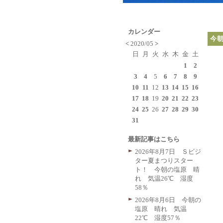
カレンダー
今
<
2020/05
>
日
月
火
水
木
金
土
1
2
3
4
5
6
7
8
9
10
11
12
13
14
15
16
17
18
19
20
21
22
23
24
25
26
27
28
29
30
31
最新記事はこちら
2026年8月7日 Ｓビジ
ター夏まつりスター
ト！ 今朝の塩原 晴
れ 気温26℃ 湿度
58％
2026年8月6日 今朝の
塩原 晴れ 気温
22℃ 湿度57％