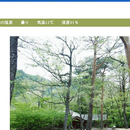
朝の塩原 曇り 気温12℃ 湿度41％