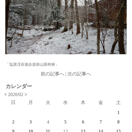
「塩原渓谷遊歩道前山国有林」
前の記事へ
|
次の記事へ
カレンダー
<
2020/02
>
日
月
火
水
木
金
土
1
2
3
4
5
6
7
8
9
10
11
12
13
14
15