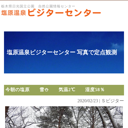
栃木県日光国立公園 自然公園情報センター
塩原温泉ビジターセンター 写真で定点観測
今朝の塩原 雪⛄ 気温2℃ 湿度58％
2020/02/23 | Ｓビジター