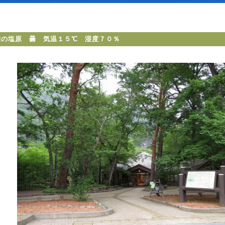
朝の塩原 曇 気温１５℃ 湿度７０％