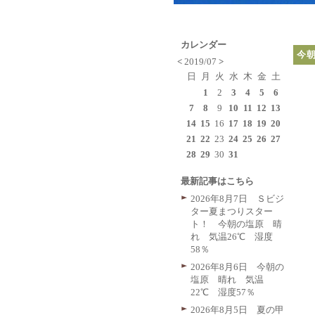
カレンダー
今
<
2019/07
>
日
月
火
水
木
金
土
1
2
3
4
5
6
7
8
9
10
11
12
13
14
15
16
17
18
19
20
21
22
23
24
25
26
27
28
29
30
31
最新記事はこちら
2026年8月7日 Ｓビジ
ター夏まつりスター
ト！ 今朝の塩原 晴
れ 気温26℃ 湿度
58％
2026年8月6日 今朝の
塩原 晴れ 気温
22℃ 湿度57％
2026年8月5日 夏の甲