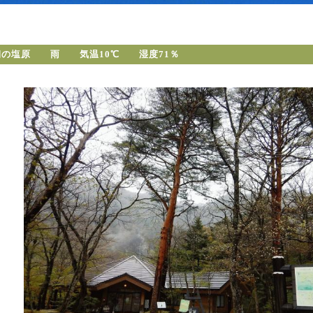
朝の塩原 雨 気温10℃ 湿度71％