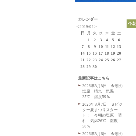
カレンダー
今
<
2019/04
>
日
月
火
水
木
金
土
1
2
3
4
5
6
7
8
9
10
11
12
13
14
15
16
17
18
19
20
21
22
23
24
25
26
27
28
29
30
最新記事はこちら
2026年8月8日 今朝の
塩原 晴れ 気温
25℃ 湿度59％
2026年8月7日 Ｓビジ
ター夏まつりスター
ト！ 今朝の塩原 晴
れ 気温26℃ 湿度
58％
2026年8月6日 今朝の