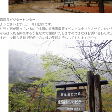
原温泉ビジターセンター」
ようございます(;_;) 今日は雨です。
り強く雨が降っているので本日の遊歩道散策イベントは中止とさせていただきまし
からは天気も回復する予報なので開催いたしますのでまな様お誘い合わせの
すが、今日も笑顔で開館中みな様の笑顔お待ちしております(*^^*)