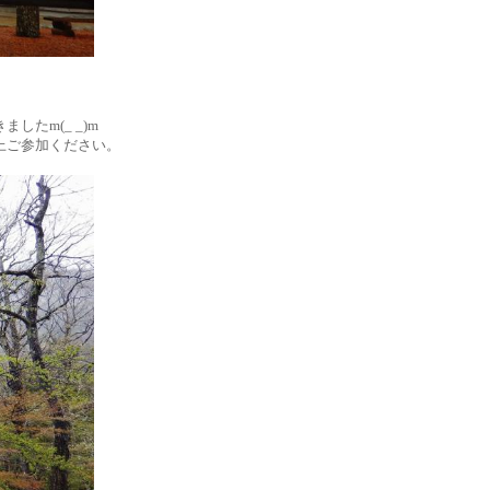
たm(_ _)m
上ご参加ください。