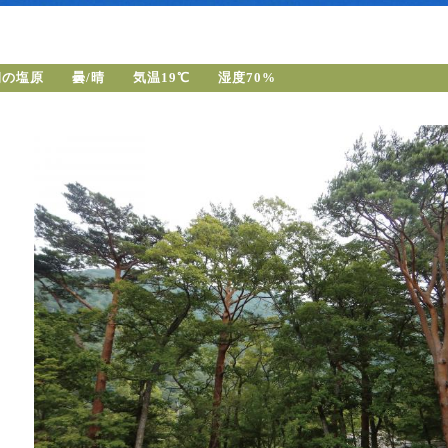
朝の塩原 曇/晴 気温19℃ 湿度70%