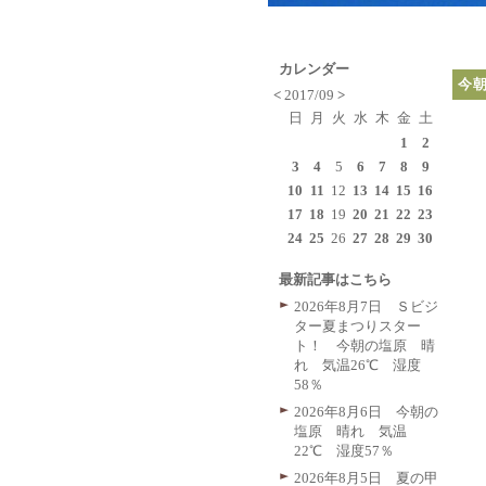
カレンダー
今
<
2017/09
>
日
月
火
水
木
金
土
1
2
3
4
5
6
7
8
9
10
11
12
13
14
15
16
17
18
19
20
21
22
23
24
25
26
27
28
29
30
最新記事はこちら
2026年8月7日 Ｓビジ
ター夏まつりスター
ト！ 今朝の塩原 晴
れ 気温26℃ 湿度
58％
2026年8月6日 今朝の
塩原 晴れ 気温
22℃ 湿度57％
2026年8月5日 夏の甲