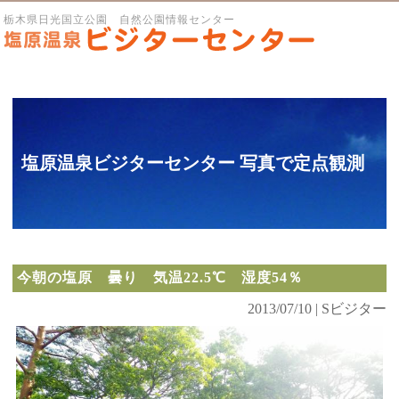
栃木県日光国立公園 自然公園情報センター
塩原温泉ビジターセンター 写真で定点観測
今朝の塩原 曇り 気温22.5℃ 湿度54％
2013/07/10 | Sビジター