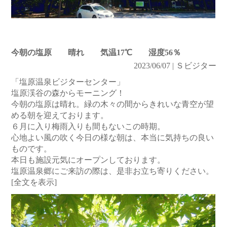
今朝の塩原 晴れ 気温17℃ 湿度56％
2023/06/07 | Ｓビジター
「塩原温泉ビジターセンター」
塩原渓谷の森からモーニング！
今朝の塩原は晴れ。緑の木々の間からきれいな青空が望
める朝を迎えております。
６月に入り梅雨入りも間もないこの時期。
心地よい風の吹く今日の様な朝は、本当に気持ちの良い
ものです。
本日も施設元気にオープンしております。
塩原温泉郷にご来訪の際は、是非お立ち寄りください。
[全文を表示]